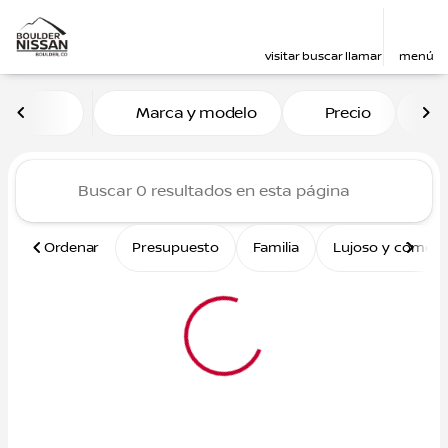
visitar
buscar
llamar
menú
Vehículos en venta en Boul
Marca y modelo
Precio
M
ordenar
filtrar
buscar
volver arriba
Ordenar
Presupuesto
Familia
Lujoso y cómod