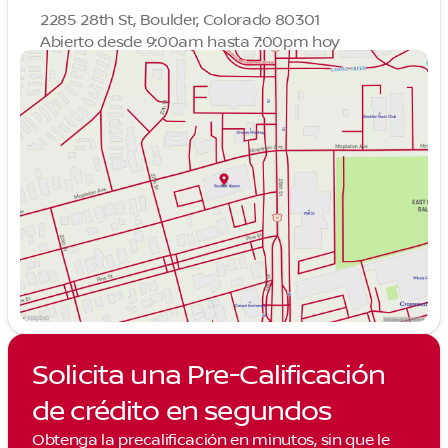
2285 28th St, Boulder, Colorado 80301
Abierto desde 9:00am hasta 7:00pm hoy
Domingo
Cerrado
Lunes
9:00am - 7:00pm
Martes
9:00am - 7:00pm
Miércoles
9:00am - 7:00pm
Jueves
9:00am - 7:00pm
Viernes
9:00am - 7:00pm
Sábado
9:00am - 5:00pm
Solicita una Pre-Calificación
de crédito en segundos
Obtenga la precalificación en minutos, sin que le