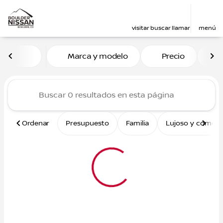
visitar
buscar
llamar
menú
Vehículos en venta en Boul
Marca y modelo
Precio
M
ordenar
filtrar
buscar
volver arriba
Ordenar
Presupuesto
Familia
Lujoso y cómod