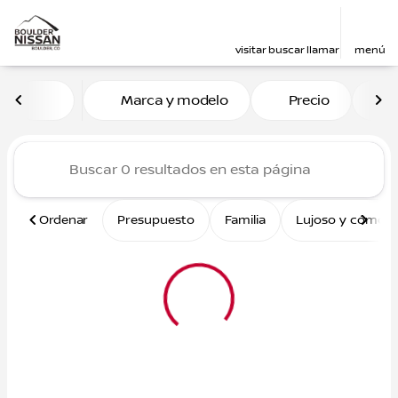
visitar
buscar
llamar
menú
Vehículos en venta en Boul
Marca y modelo
Precio
M
ordenar
filtrar
buscar
volver arriba
Ordenar
Presupuesto
Familia
Lujoso y cómod