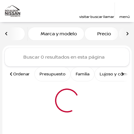
visitar
buscar
llamar
menú
Vehículos en venta en Boul
Marca y modelo
Precio
M
ordenar
filtrar
buscar
volver arriba
Ordenar
Presupuesto
Familia
Lujoso y cómod